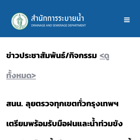
Skip
to
content
ข่าวประชาสัมพันธ์/กิจกรรม
<ดู
ทั้งหมด>
สนน. ลุยตรวจทุกเขตทั่วกรุงเทพฯ
เตรียมพร้อมรับมือฝนและน้ำท่วมขัง