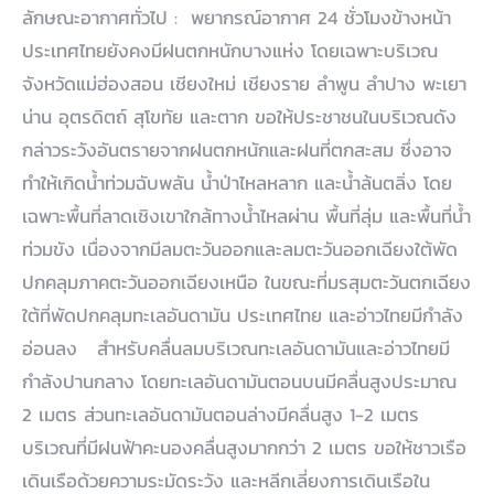
ลักษณะอากาศทั่วไป : พยากรณ์อากาศ 24 ชั่วโมงข้างหน้า
ประเทศไทยยังคงมีฝนตกหนักบางแห่ง โดยเฉพาะบริเวณ
จังหวัดแม่ฮ่องสอน เชียงใหม่ เชียงราย ลำพูน ลำปาง พะเยา
น่าน อุตรดิตถ์ สุโขทัย และตาก ขอให้ประชาชนในบริเวณดัง
กล่าวระวังอันตรายจากฝนตกหนักและฝนที่ตกสะสม ซึ่งอาจ
ทำให้เกิดน้ำท่วมฉับพลัน น้ำป่าไหลหลาก และน้ำล้นตลิ่ง โดย
เฉพาะพื้นที่ลาดเชิงเขาใกล้ทางน้ำไหลผ่าน พื้นที่ลุ่ม และพื้นที่น้ำ
ท่วมขัง เนื่องจากมีลมตะวันออกและลมตะวันออกเฉียงใต้พัด
ปกคลุมภาคตะวันออกเฉียงเหนือ ในขณะที่มรสุมตะวันตกเฉียง
ใต้ที่พัดปกคลุมทะเลอันดามัน ประเทศไทย และอ่าวไทยมีกำลัง
อ่อนลง สำหรับคลื่นลมบริเวณทะเลอันดามันและอ่าวไทยมี
กำลังปานกลาง โดยทะเลอันดามันตอนบนมีคลื่นสูงประมาณ
2 เมตร ส่วนทะเลอันดามันตอนล่างมีคลื่นสูง 1-2 เมตร
บริเวณที่มีฝนฟ้าคะนองคลื่นสูงมากกว่า 2 เมตร ขอให้ชาวเรือ
เดินเรือด้วยความระมัดระวัง และหลีกเลี่ยงการเดินเรือใน